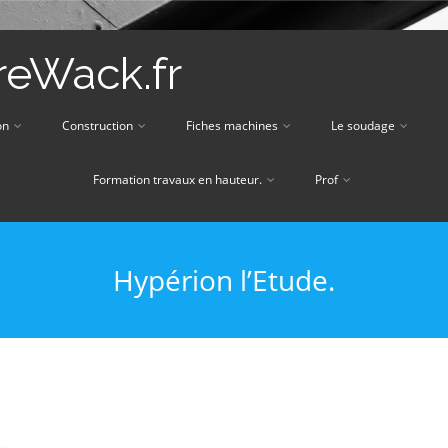
eWack.fr
on
Construction
Fiches machines
Le soudage
Formation travaux en hauteur.
Prof
Hypérion l’Etude.