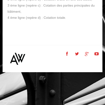
3 ème ligne (repère c) : Cotation des parties principales du
bâtiment,
4 ème ligne (repère d) : Cotation totale.