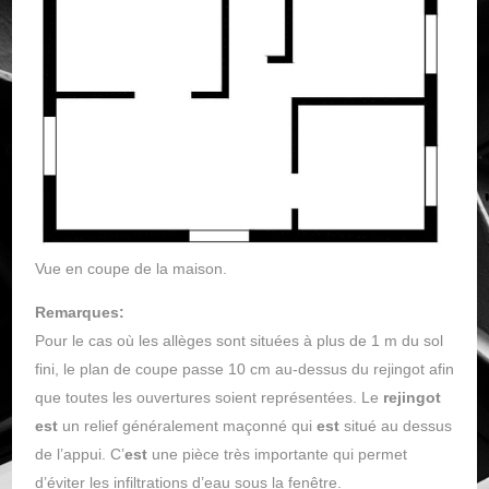
Vue en coupe de la maison.
Remarques:
Pour le cas où les allèges sont situées à plus de 1 m du sol
fini, le plan de coupe passe 10 cm au-dessus du rejingot afin
que toutes les ouvertures soient représentées. Le
rejingot
est
un relief généralement maçonné qui
est
situé au dessus
de l’appui. C’
est
une pièce très importante qui permet
d’éviter les infiltrations d’eau sous la fenêtre.