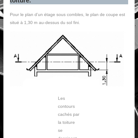
toiture.
Pour le plan d’un étage sous combles, le plan de coupe est
situé à 1,30 m au-dessus du sol fini.
Les
contours
cachés par
la toiture
se