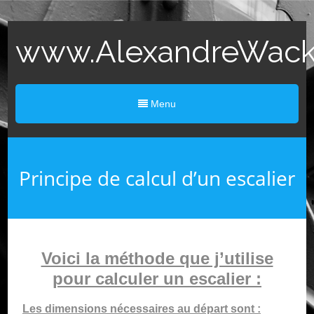
www.AlexandreWack.
Menu
Principe de calcul d’un escalier
Voici la méthode que j’utilise
pour calculer un
escalier :
Les dimensions nécessaires au départ sont :