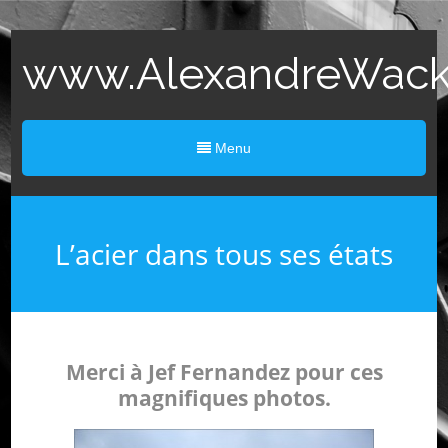
www.AlexandreWack.
Menu
L’acier dans tous ses états
Merci à Jef Fernandez pour ces
magnifiques photos.