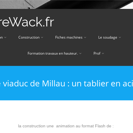
eWack.fr
on
Construction
Fiches machines
Le soudage
Formation travaux en hauteur.
Prof
 viaduc de Millau : un tablier en ac
la construction une animation au format Flash de :