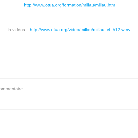
http://www.otua.org/fo
rmation/millau/millau.htm
la vidéos:
http://www.otua.org/video/millau/millau_vf_512.wmv
commentaire.