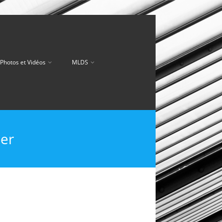
Photos et Vidéos
MLDS
ier