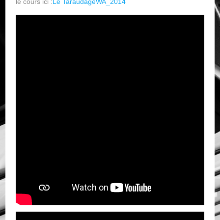
le cours ici :
Le TaraudageWA_2014