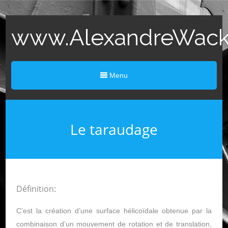
www.AlexandreWack.
Menu
Le taraudage
Définition:
C’est la création d’une surface hélicoïdale obtenue par la
combinaison d’un mouvement de rotation et de translation,