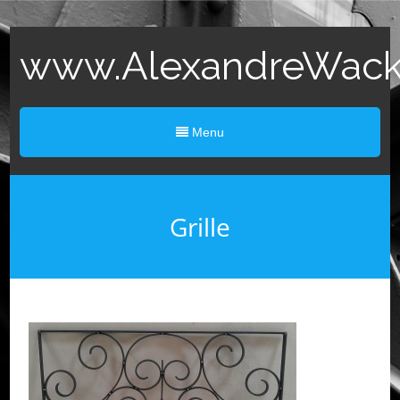
www.AlexandreWack.
Menu
Grille