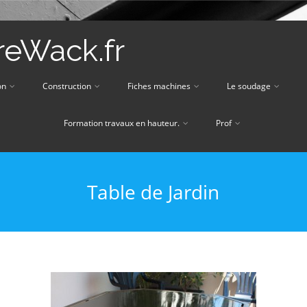
eWack.fr
on
Construction
Fiches machines
Le soudage
Formation travaux en hauteur.
Prof
Table de Jardin