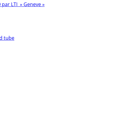
 par LTI » Geneve »
d tube