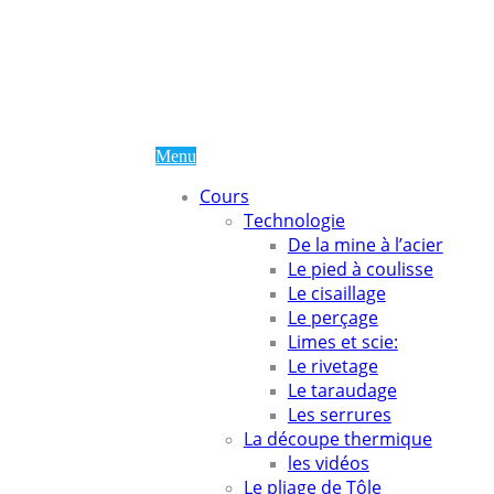
www.Alexandre
Menu
Cours
Technologie
De la mine à l’acier
Le pied à coulisse
Le cisaillage
Le perçage
Limes et scie:
Le rivetage
Le taraudage
Les serrures
La découpe thermique
les vidéos
Le pliage de Tôle