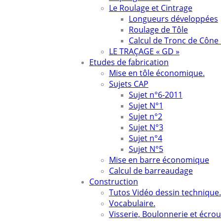
Le Roulage et Cintrage
Longueurs développées
Roulage de Tôle
Calcul de Tronc de Cône 
LE TRAÇAGE « GD »
Etudes de fabrication
Mise en tôle économique.
Sujets CAP
Sujet n°6-2011
Sujet N°1
Sujet n°2
Sujet N°3
Sujet n°4
Sujet N°5
Mise en barre économique
Calcul de barreaudage
Construction
Tutos Vidéo dessin technique.
Vocabulaire.
Visserie, Boulonnerie et écro