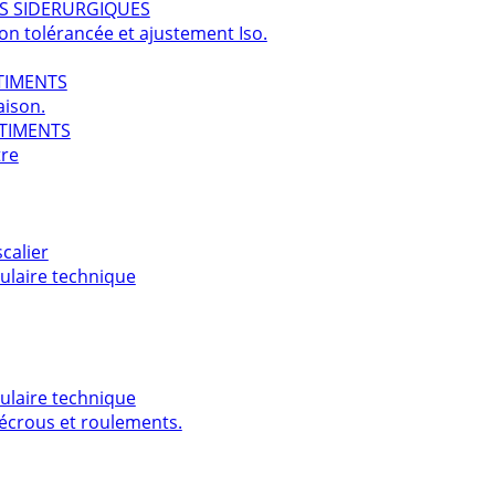
TS SIDERURGIQUES
on tolérancée et ajustement Iso.
ÂTIMENTS
aison.
ÂTIMENTS
tre
scalier
ulaire technique
ulaire technique
 écrous et roulements.