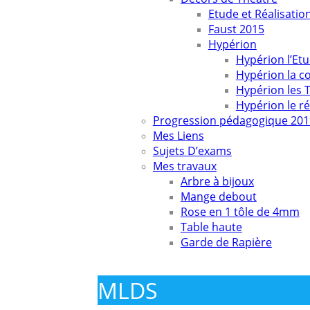
Etude et Réalisatio
Faust 2015
Hypérion
Hypérion l’Etu
Hypérion la 
Hypérion les 
Hypérion le ré
Progression pédagogique 201
Mes Liens
Sujets D’exams
Mes travaux
Arbre à bijoux
Mange debout
Rose en 1 tôle de 4mm
Table haute
Garde de Rapière
MLDS