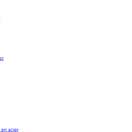
T
az
 en acier