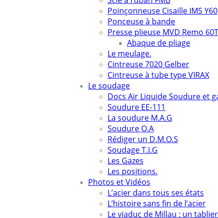
Scie à ruban FMB
Poinçonneuse Cisaille IMS Y60
Ponceuse à bande
Presse plieuse MVD Remo 60
Abaque de pliage
Le meulage.
Cintreuse 7020 Gelber
Cintreuse à tube type VIRAX
Le soudage
Docs Air Liquide Soudure et g
Soudure EE-111
La soudure M.A.G
Soudure O.A
Rédiger un D.M.O.S
Soudage T.I.G
Les Gazes
Les positions.
Photos et Vidéos
L’acier dans tous ses états
L’histoire sans fin de l’acier
Le viaduc de Millau : un tablier