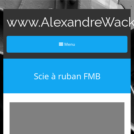
www.AlexandreWack.
Menu
Scie à ruban FMB