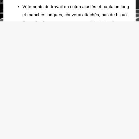
Vêtements de travail en coton ajustés et pantalon long
et manches longues, cheveux attachés, pas de bijoux
Gants (résistants aux coupures et à la chaleur)
Protection auditive (casque antibruit ou bouchons
d’oreilles)
Lunettes de protection enveloppantes
Présentation de la machine